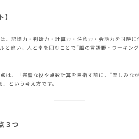
ト】
は、記憶力・判断力・計算力・注意力・会話力を同時に使
ルと違い、人と卓を囲むことで”脳の言語野・ワーキング
点は、「完璧な役や点数計算を目指す前に、”楽しみな
る」という考え方です。
点３つ