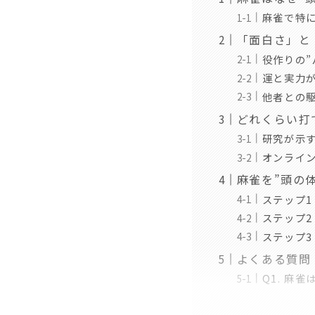
麻雀で特に
「面白さ」と
役作りの”
運と実力が
他者との
どれくらい打
研究が示
オンライン
麻雀を”頭の
ステップ
ステップ2
ステップ3
よくある質問
Q1. 麻