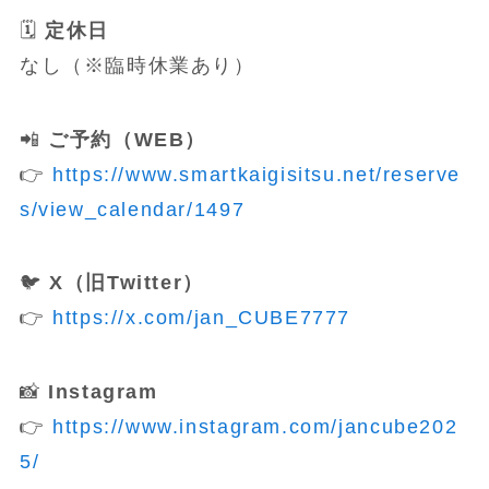
🗓️
定休日
なし（※臨時休業あり）
📲
ご予約（WEB）
👉
https://www.smartkaigisitsu.net/reserve
s/view_calendar/1497
🐦
X（旧Twitter）
👉
https://x.com/jan_CUBE7777
📸
Instagram
👉
https://www.instagram.com/jancube202
5/